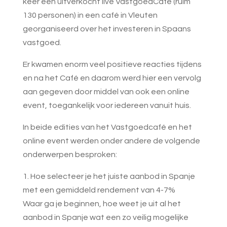
keer een uitverkocht live VastgoedCafé (ruim
130 personen) in een café in Vleuten
georganiseerd over het investeren in Spaans
vastgoed.
Er kwamen enorm veel positieve reacties tijdens
en na het Café en daarom werd hier een vervolg
aan gegeven door middel van ook een online
event, toegankelijk voor iedereen vanuit huis.
In beide edities van het Vastgoedcafé en het
online event werden onder andere de volgende
onderwerpen besproken:
1. Hoe selecteer je het juiste aanbod in Spanje
met een gemiddeld rendement van 4-7%
Waar ga je beginnen, hoe weet je uit al het
aanbod in Spanje wat een zo veilig mogelijke